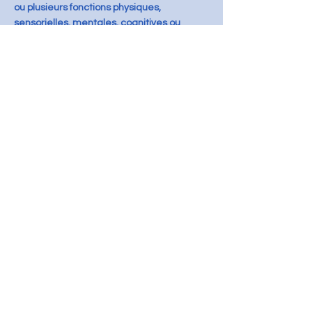
ou plusieurs fonctions physiques,
sensorielles, mentales, cognitives ou
psychiques, d'un polyhandicap ou d'un
trouble de santé invalidant. »
.
Qu'est ce que l'autisme ?
L’autisme, dont les manifestations
sont décrites sous l'intitulé de