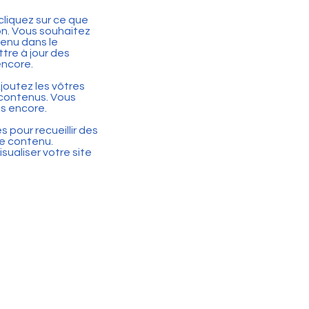
cliquez sur ce que
ion. Vous souhaitez
tenu dans le
tre à jour des
encore.
joutez les vôtres
 contenus. Vous
s encore.
 pour recueillir des
de contenu.
ualiser votre site