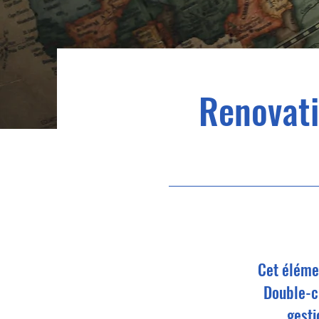
Renovati
Cet élémen
Double-cl
gesti