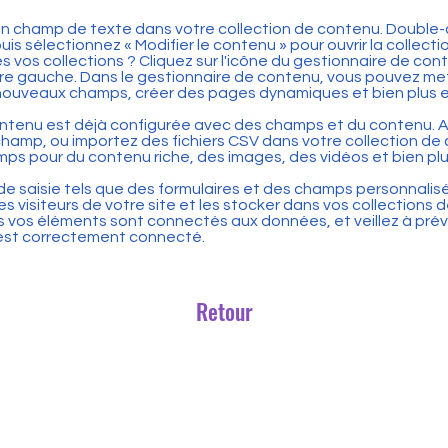
 un champ de texte dans votre collection de contenu. Double-
uis sélectionnez « Modifier le contenu » pour ouvrir la collect
es vos collections ? Cliquez sur l'icône du gestionnaire de con
re gauche. Dans le gestionnaire de contenu, vous pouvez met
nouveaux champs, créer des pages dynamiques et bien plus 
ontenu est déjà configurée avec des champs et du contenu. A
hamp, ou importez des fichiers CSV dans votre collection de
ps pour du contenu riche, des images, des vidéos et bien plu
de saisie tels que des formulaires et des champs personnalisés
s visiteurs de votre site et les stocker dans vos collections 
vos éléments sont connectés aux données, et veillez à prévis
t est correctement connecté.
Retour