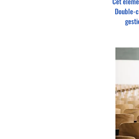
Cet élémen
Double-cl
gesti