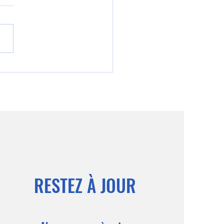
rojets d'Espérance bleue en
r de l'inclusion des jeunes
tes
RESTEZ À JOUR