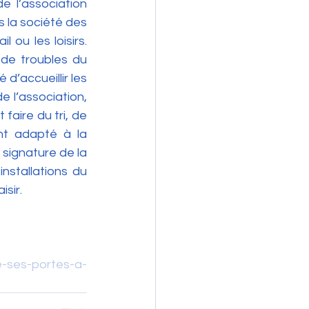
 l’association 
 la société des 
ou les loisirs. 
de troubles du 
’accueillir les 
 l’association, 
aire du tri, de 
t adapté à la 
 signature de la 
stallations du 
isir.
-ses-portes-a-