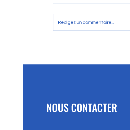
Rédigez un commentaire...
Du logement inclusif à la vente
de miel : découvrez Espérance
Bleue 82
NOUS CONTACTER