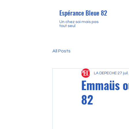
Espérance Bleue 82
Un chez soi mais pas
tout seul
All Posts
LA DEPECHE
27 juil
Emmaüs ou
82