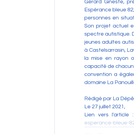
Gérard Gineste, pr
Espérance bleue 82, 
personnes en situati
Son projet actuel e
spectre autistique. 
jeunes adultes autis
à Castelsarrasin, La
la mise en rayon 
capacité de chacun pa
convention a égalem
domaine La Panouille
Rédigé par La Dépê
Le 27 juillet 2021,
Lien vers l'article 
esperance-bleue-8