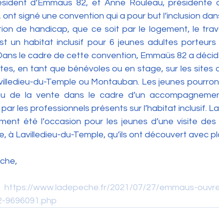
ésident d’Emmaüs 82, et Anne Rouleau, présidente de
ont signé une convention qui a pour but l’inclusion dans
on de handicap, que ce soit par le logement, le travail 
st un habitat inclusif pour 6 jeunes adultes porteurs 
Dans le cadre de cette convention, Emmaüs 82 a décidé d
tes, en tant que bénévoles ou en stage, sur les sites de
villedieu-du-Temple ou Montauban. Les jeunes pourront f
ou de la vente dans le cadre d’un accompagnemen
r les professionnels présents sur l’habitat inclusif. La
ent été l’occasion pour les jeunes d’une visite des in
, à Lavilledieu-du-Temple, qu’ils ont découvert avec pla
che,
: 
https://www.ladepeche.fr/2021/07/27/emmaus-ouvre
2-9696091.php