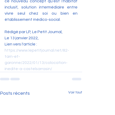
ce nouveau concept qu’est l’habitat 
inclusif, solution intermédiaire entre 
vivre seul chez soi ou bien en 
établissement médico-social.
Rédigé par LP, Le Petit Journal,
Le 13 janvier 2022,
Lien vers l'article : 
https://www.lepetitjournal.net/82-
tarn-et-
garonne/2022/01/13/colocation-
inedite-a-castelsarrasin/
Voir tout
Posts récents